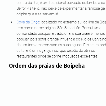
centro da ilha, é um tradicional povoado quilombola da i
Se for visitá-lo, não deixe de experimentar a famosa gal
caipira que eles servem lá.
Cova da Onça
: localizado no extremo sul da Ilha de Boi
tem como nome original São Sebastião. Possui uma 
comunidade pesqueira tradicional e sua praia é menos 
popular, pois sofre grande influência do Rio de Carvalho
dá um tom amarronzado às suas águas. Em se tratand
cultura, é um lugarejo rico, que dispõe de ótimos 
restaurantes onde se come moquecas excelentes.
Ordem das praias de Boipeba