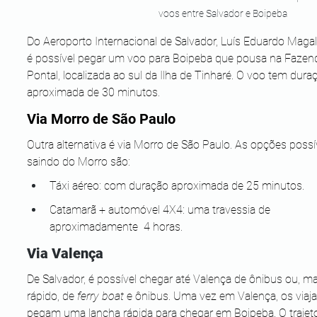
voos entre Salvador e Boipeba
Do Aeroporto Internacional de Salvador, Luís Eduardo Magal
é possível pegar um voo para Boipeba que pousa na Fazen
Pontal, localizada ao sul da Ilha de Tinharé. O voo tem dura
aproximada de 30 minutos.
Via Morro de São Paulo
Outra alternativa é via Morro de São Paulo. As opções possí
saindo do Morro são:
Táxi aéreo: com duração aproximada de 25 minutos.
Catamarã + automóvel 4X4: uma travessia de 
aproximadamente  4 horas.
Via Valença
De Salvador, é possível chegar até Valença de ônibus ou, ma
rápido, de 
ferry boat 
e ônibus. Uma vez em Valença, os viaja
pegam uma lancha rápida para chegar em Boipeba. O trajet