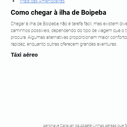
Praia das Amendoeiras
.
Como chegar à ilha de Boipeba
Chegar à ilha de Boipeba não é tarefa fácil, mas existem div
caminhos possíveis, dependendo do tipo de viagem que o tu
procura. Algumas alternativas proporcionam maior conforto
rapidez, enquanto outras oferecem grandes aventuras.
Táxi aéreo
Aeronave Caravan da Abaeté Linhas Aéreas que fa