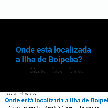
18/07/26
Onde está localizada
a Ilha de Boipeba?
6474
0
0
visualizações
curtidas
comentário
18 de jul.
4 min de leitura
Onde está localizada a Ilha de Boip
Você sabe onde fica Boipeba? A maioria das pessoas 