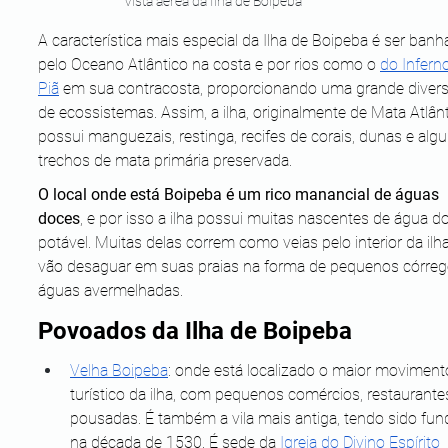
Vista aérea da Ilha de Boipeba
A característica mais especial da Ilha de Boipeba é ser banh
pelo Oceano Atlântico na costa e por rios como o 
do Infern
Piã
 em sua contracosta, proporcionando uma grande divers
de ecossistemas. Assim, a ilha, originalmente de Mata Atlânt
possui manguezais, restinga, recifes de corais, dunas e algu
trechos de mata primária preservada.
O local onde está Boipeba é um rico manancial de águas 
doces
, e por isso a ilha possui muitas nascentes de água do
potável. Muitas delas correm como veias pelo interior da ilha
vão desaguar em suas praias na forma de pequenos córreg
águas avermelhadas.
Povoados da Ilha de Boipeba
Velha Boipeba
: onde está localizado o maior moviment
turístico da ilha, com pequenos comércios, restaurante
pousadas. É também a vila mais antiga, tendo sido fun
na década de 1530. É sede da 
Igreja do Divino Espírito 