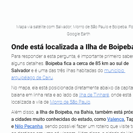
Mapa via satélite com Salvador, Morro de São Paulo e Boipeba. Fo
Google Earth
Onde está localizada a Ilha de Boipeb
Para responder a esta pergunta, é importante primeiro saber
alguns detalhes. 
Boipeba fica a cerca de 85 km ao sul de 
Salvador
 e é uma das três ilhas habitadas do 
município 
arquipélago de Cairu
. 
No mapa, ela está posicionada diretamente abaixo da capita
baiana em linha reta e ao lado da 
Ilha de Tinharé
, onde está 
localizada a vila de 
Morro de São Paulo
.
Além disso, 
a Ilha de Boipeba, na Bahia, também está pró
a cidades muito conhecidas do estado, como 
Valença
, Ta
e 
Nilo Peçanha
, sendo possível fazer um roteiro que visite 