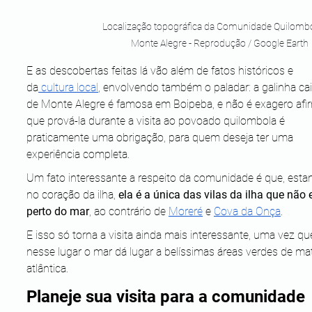
Localização topográfica da Comunidade Quilombo
Monte Alegre - Reprodução / Google Earth
E as descobertas feitas lá vão além de fatos históricos e 
da
 cultura local
, envolvendo também o paladar: a galinha cai
de Monte Alegre é famosa em Boipeba, e não é exagero afi
que prová-la durante a visita ao povoado quilombola é 
praticamente uma obrigação, para quem deseja ter uma 
experiência completa.
Um fato interessante a respeito da comunidade é que, esta
no coração da ilha, 
ela é a única das vilas da ilha que não 
perto do mar
, ao contrário de 
Moreré
 e 
Cova da Onça
.
E isso só torna a visita ainda mais interessante, uma vez qu
nesse lugar o mar dá lugar a belíssimas áreas verdes de ma
atlântica.
Planeje sua visita para a comunidade 