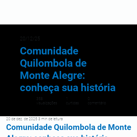
20/12/25
Comunidade
Quilombola de
Monte Alegre:
conheça sua história
358
1
0
visualizações
curtidas
comentário
20 de dez. de 2025
3 min de leitura
Comunidade Quilombola de Monte