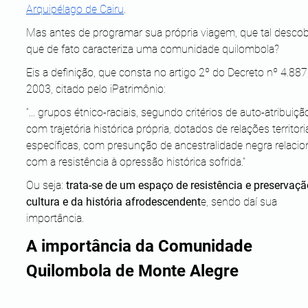
Arquipélago de Cairu
.
Mas antes de programar sua própria viagem, que tal descobr
que de fato caracteriza uma comunidade quilombola?
Eis a definição, que consta no artigo 2º do Decreto nº 4.887
2003, citado pelo iPatrimônio:
“... grupos étnico-raciais, segundo critérios de auto-atribuição
com trajetória histórica própria, dotados de relações territoria
específicas, com presunção de ancestralidade negra relacio
com a resistência à opressão histórica sofrida.”
Ou seja:
 trata-se de um espaço de resistência e preservaçã
cultura e da história afrodescendent
e, sendo daí sua 
importância.
A importância da Comunidade 
Quilombola de Monte Alegre