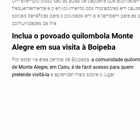
Um exemplo disso são as aulas de capoeira que acontecem
frequentemente e o envolvimento dos moradores em causa
sociais benéficas para o povoado em si e também para as o
comunidades da ilha.
Inclua o povoado quilombola Monte 
Alegre em sua visita à Boipeba
Por estar na área central de Boipeba, 
a comunidade quilom
de Monte Alegre, em Cairu, é de fácil acesso para quem 
pretende visitá-la
 e aprender mais sobre o lugar.