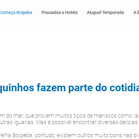
Conheça Boipeba
Pousadas e Hotéis
Aluguel Temporada
A 
quinhos fazem parte do cotidi
 do mar, que provém muitos tipos de mariscos como: lago
e outras iguarias. Mas é possível encontrar diversas delíci
elha Boipeba, contudo, existem outros muito bons nas div