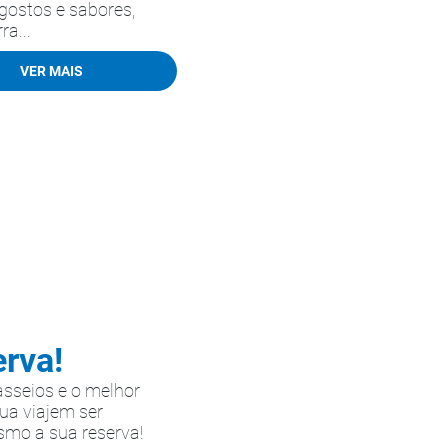
gostos e sabores,
ra...
VER MAIS
erva!
asseios e o melhor
sua viajem ser
smo a sua reserva!