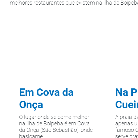
melhores restaurantes que existem na ilha de Boipeb
Em Cova da
Na P
Onça
Cuei
O lugar onde se come melhor
A praia d
na ilha de Boipeba é em Cova
apenas u
da Onça (São Sebastião), onde
famoso G
basicame...
serve prat