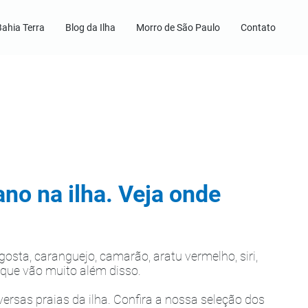
Bahia Terra
Blog da Ilha
Morro de São Paulo
Contato
ano na ilha. Veja onde
sta, caranguejo, camarão, aratu vermelho, siri,
as que vão muito além disso.
ersas praias da ilha. Confira a nossa seleção dos