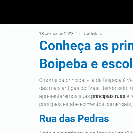
18 de mai. de 2023
2 min de leitura
Conheça as prin
Boipeba e esco
O nome da principal vila de Boipeba é V
das mais antigas do Brasil, tendo sido 
apresentaremos suas 
principais ruas
 e 
principais estabelecimentos comerciais, 
Rua das Pedras