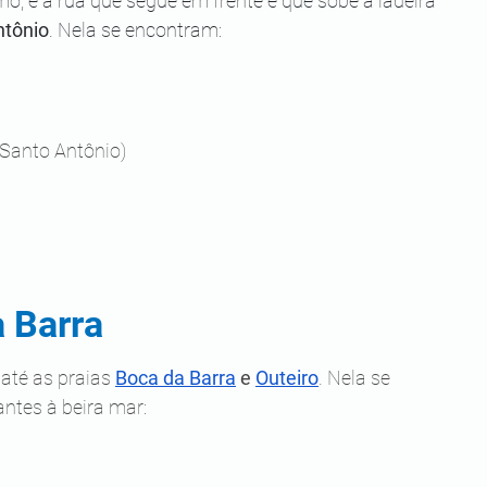
, é a rua que segue em frente e que sobe a ladeira 
ntônio
. Nela se encontram:
e Santo Antônio)
a Barra
até as praias 
Boca da Barra
 e 
Outeiro
. Nela se 
ntes à beira mar: