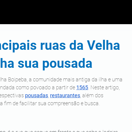
cipais ruas da Velha
lha sua pousada
elha Boipeba, a comunidade mais antiga da ilha e uma 
fundada como povoado a partir de 
1565
. Neste artigo, 
respectivas 
pousadas
, 
restaurantes
, além dos 
a fim de facilitar sua compreensão e busca.