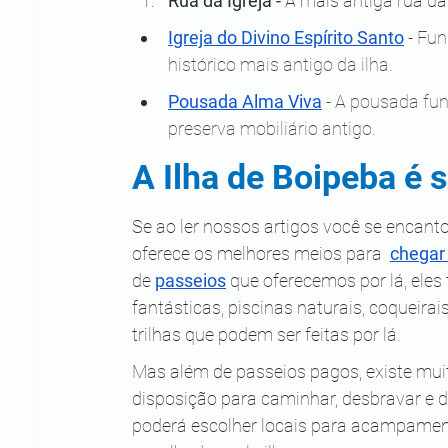
Rua da Igreja - 
A mais antiga rua da
Igreja do Divino Espírito Santo
 - Fu
histórico mais antigo da ilha.
Pousada Alma Viva
 - A pousada fun
preserva mobiliário antigo.
A Ilha de Boipeba é 
Se ao ler nossos artigos você se encant
oferece os melhores meios para  
chegar 
de 
passeios
 que oferecemos por lá, eles 
fantásticas, piscinas naturais, coqueir
trilhas que podem ser feitas por lá.
Mas além de passeios pagos, existe mui
disposição para caminhar, desbravar e de
poderá escolher locais para acampamen