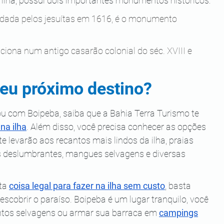
 ilha, possui dois importantes monumentos históricos:
ndada pelos jesuítas em 1616, é o monumento 
ciona num antigo casarão colonial do séc. XVIII e 
seu próximo destino?
ou com Boipeba, saiba que a Bahia Terra Turismo te 
na ilha
. Além disso, você precisa conhecer as opções 
te levarão aos recantos mais lindos da ilha, praias 
ais deslumbrantes, mangues selvagens e diversas 
ta 
coisa legal para fazer na ilha sem custo
, basta 
scobrir o paraíso. Boipeba é um lugar tranquilo, você 
tos selvagens ou armar sua barraca em 
campings