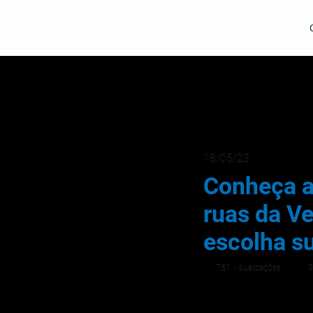
18/05/23
Conheça a
ruas da V
escolha s
761 visualizações
0