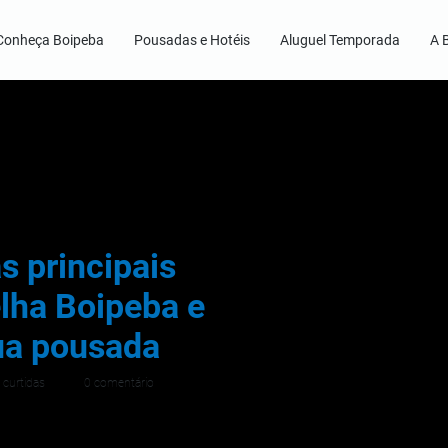
Conheça Boipeba
Pousadas e Hotéis
Aluguel Temporada
A 
s principais
elha Boipeba e
ua pousada
 curtidas
0 comentário