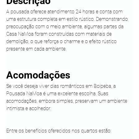
Descrição
A pousada oferece atendimento 24 horas e conta com 
uma estrutura completa em estilo rústico. Demonstrando 
preocupação com o meio ambiente, algumas partes da 
Casa NaMoa foram construídas com materiais de 
demolição, o que reforça o charme e o efeito rústico 
presente em cada ambiente.
Acomodações
Se você deseja viver dias românticos em Boipeba, a 
Pousada NaMoa é uma excelente escolha. Suas 
acomodações, embora simples, preservam um ambiente 
intimista e acolhedor.
Entre os benefícios oferecidos nos quartos estão: