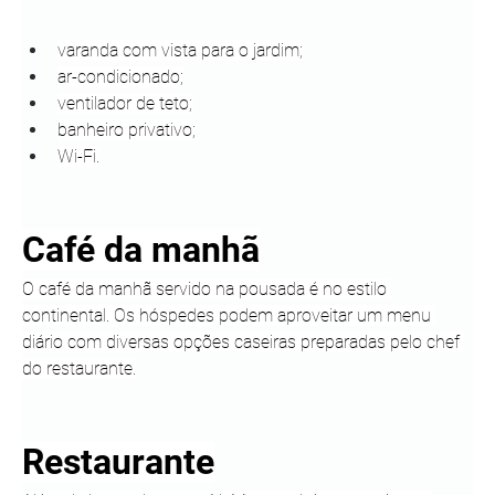
varanda com vista para o jardim;
ar-condicionado;
ventilador de teto;
banheiro privativo;
Wi-Fi.
Café da manhã
O café da manhã servido na pousada é no estilo 
continental. Os hóspedes podem aproveitar um menu 
diário com diversas opções caseiras preparadas pelo chef 
do restaurante.
Restaurante