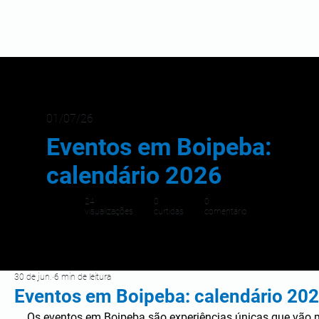
01/07/26
Eventos em Boipeba:
calendário 2026
24
0
0
visualizações
curtidas
comentário
30 de jun.
6 min de leitura
Eventos em Boipeba: calendário 20
Os eventos em Boipeba são experiências únicas que vão 