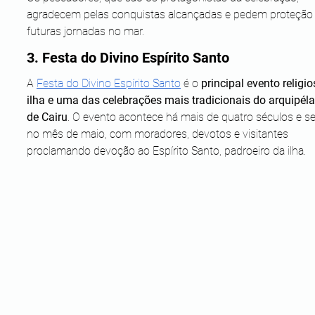
agradecem pelas conquistas alcançadas e pedem proteção 
futuras jornadas no mar. 
3. Festa do Divino Espírito Santo
A 
Festa do Divino Espírito Santo
 é o 
principal evento religio
ilha e uma das celebrações mais tradicionais do arquipél
de Cairu
. O evento acontece há mais de quatro séculos e s
no mês de maio, com moradores, devotos e visitantes 
proclamando devoção ao Espírito Santo, padroeiro da ilha.