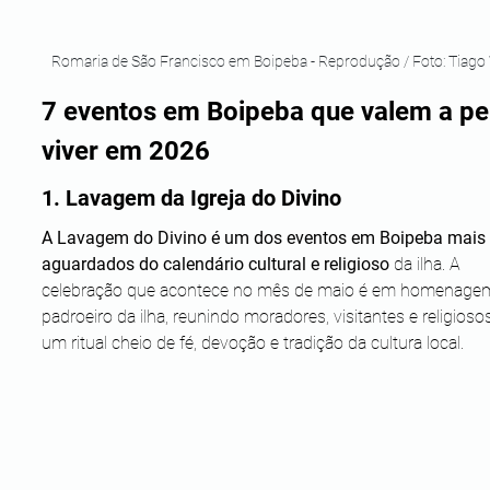
Romaria de São Francisco em Boipeba - Reprodução / Foto: Tiago 
7 eventos em Boipeba que valem a pe
viver em 2026
1. Lavagem da Igreja do Divino
A Lavagem do Divino é um dos eventos em Boipeba mais 
aguardados do calendário cultural e religioso
 da ilha. A 
celebração que acontece no mês de maio é em homenage
padroeiro da ilha, reunindo moradores, visitantes e religioso
um ritual cheio de fé, devoção e tradição da cultura local.