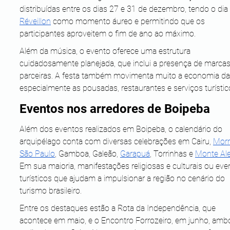
distribuídas entre os dias 27 e 31 de dezembro, tendo o dia
Réveillon
 como momento áureo e permitindo que os 
participantes aproveitem o fim de ano ao máximo.
Além da música, o evento oferece uma estrutura 
cuidadosamente planejada, que inclui a presença de marcas
parceiras. A festa também movimenta muito a economia da i
especialmente as pousadas, restaurantes e serviços turístic
Eventos nos arredores de Boipeba
Além dos eventos realizados em Boipeba, o calendário do 
arquipélago conta com diversas celebrações em Cairu, 
Morr
São Paulo
, Gamboa, Galeão, 
Garapuá
, Torrinhas e 
Monte Al
Em sua maioria, manifestações religiosas e culturais ou eve
turísticos que ajudam a impulsionar a região no cenário do 
turismo brasileiro.
Entre os destaques estão a Rota da Independência, que 
acontece em maio, e o Encontro Forrozeiro, em junho, amb