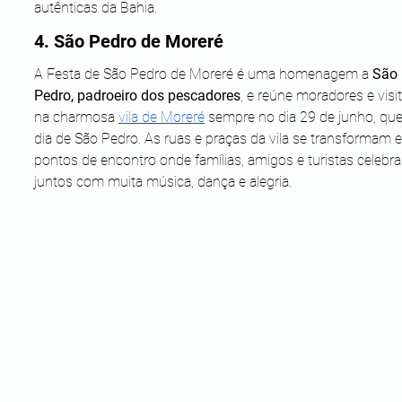
autênticas da Bahia. 
4. São Pedro de Moreré 
A Festa de São Pedro de Moreré é uma homenagem a 
São 
Pedro, padroeiro dos pescadores
, e reúne moradores e visi
na charmosa 
vila de Moreré
 sempre no dia 29 de junho, que
dia de São Pedro. As ruas e praças da vila se transformam 
pontos de encontro onde famílias, amigos e turistas celebr
juntos com muita música, dança e alegria.