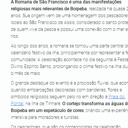
A Romaria de São Francisco é uma das manifestações 
religiosas mais relevantes de Boipeba
, realizada há quase 
anos. Sua origem vem de uma homenagem dos pescadore
locais ao São Francisco de Assis, considerado o santo prote
de quem vive da pesca e possui uma conexão com o mar e
rios.
Ao longo dos anos, a romaria se tornou uma parte central d
calendário festivo da ilha, principalmente por representar a f
comunidade. A celebração acontece no dia seguinte à Festa
Divino Espírito Santo, prolongando o clima festivo na ilha du
o mês de maio.
O grande destaque do evento é a procissão fluvial, que aco
quando embarcações decoradas com bandeiras, flores e 
símbolos religiosos seguem pelo rio em direção à 
Praia do 
Pontal
, na Ilha de Tinharé. 
O cortejo transforma as águas d
Boipeba em um espetáculo de cores
, criando uma experiên
imersiva para moradores e turistas.
Os pescadores, que são os protagonistas da celebração, 