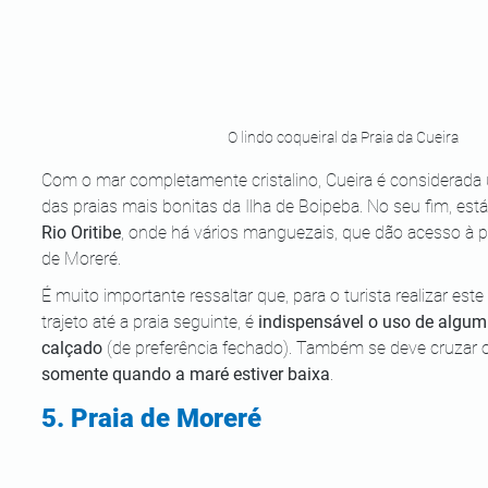
O lindo coqueiral da Praia da Cueira
Com o mar completamente cristalino, Cueira é considerada
das praias mais bonitas da Ilha de Boipeba. No seu fim, está
Rio Oritibe
, onde há vários manguezais, que dão acesso à pr
de Moreré.
É muito importante ressaltar que, para o turista realizar este 
trajeto até a praia seguinte, é 
indispensável o uso de algum
calçado
 (de preferência fechado). Também se deve cruzar o
somente quando a maré estiver baixa
.
5. Praia de Moreré