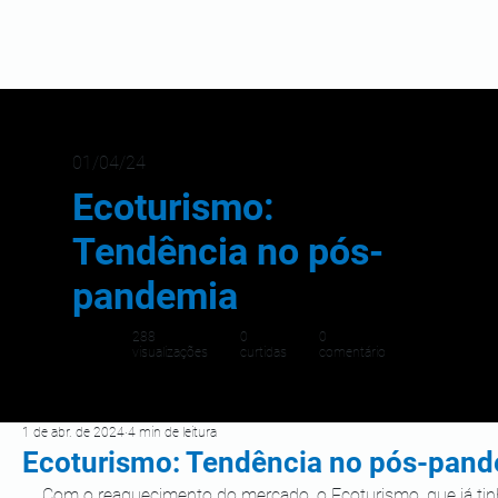
01/04/24
Ecoturismo:
Tendência no pós-
pandemia
288
0
0
visualizações
curtidas
comentário
1 de abr. de 2024
4 min de leitura
Ecoturismo: Tendência no pós-pan
Com o reaquecimento do mercado, o Ecoturismo, que já tin