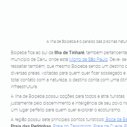
A Ilha de Boipeba é o paraíso das piscinas natu
Boipeba fica ao sul da 
Ilha de Tinharé
, também pertencente
município de Cairu, onde está 
Morro de São Paulo
. Deve- se
ressaltar também, que mesmo Boipeba sendo um destino 
diversas praias, voltadas para quem quer ficar sossegado e
total contato com a natureza, o destino conta com uma óti
infraestrutura.
A Ilha de Boipeba possui opções para todos e atrai turistas 
justamente pelo discernimento e inteligência de seu povo na
Um lugar perfeito para quem quer explorar o ecoturismo.
A região possui sete principais pontos turísticos:
 Boca da Ba
Praia das Pedrinhas
,
 Praia do Tassimirim
, 
Praia da Cueira
, 
P