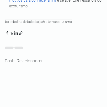
motivos para conhecer a ilha
 e se aventure nessa joia do 
ecoturismo!
boipeba
ilha de boipeba
bahia terra
ecoturismo
Posts Relacionados