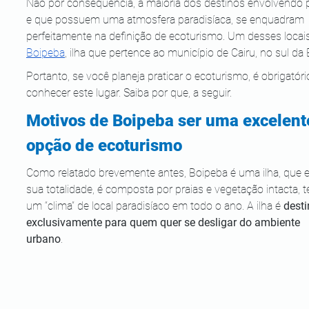
Não por consequência, a maioria dos destinos envolvendo p
e que possuem uma atmosfera paradisíaca, se enquadram 
perfeitamente na definição de ecoturismo. Um desses locai
Boipeba
, ilha que pertence ao município de Cairu, no sul da 
Portanto, se você planeja praticar o ecoturismo, é obrigatóri
conhecer este lugar. Saiba por que, a seguir.
Motivos de Boipeba ser uma excelent
opção de ecoturismo
Como relatado brevemente antes, Boipeba é uma ilha, que 
sua totalidade, é composta por praias e vegetação intacta, 
um “clima” de local paradisíaco em todo o ano. A ilha é 
desti
exclusivamente para quem quer se desligar do ambiente 
urbano
.