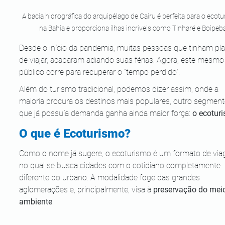
A bacia hidrográfica do arquipélago de Cairu é perfeita para o ecot
na Bahia e proporciona ilhas incríveis como Tinharé e Boipeb
Desde o início da pandemia, muitas pessoas que tinham pl
de viajar, acabaram adiando suas férias. Agora, este mesmo
público corre para recuperar o “tempo perdido”.
Além do turismo tradicional, podemos dizer assim, onde a 
maioria procura os destinos mais populares, outro segment
que já possuía demanda ganha ainda maior força: 
o ecotur
O que é Ecoturismo?  
Como o nome já sugere, o ecoturismo é um formato de vi
no qual se busca cidades com o cotidiano completamente 
diferente do urbano. A modalidade foge das grandes 
aglomerações e, principalmente, visa à 
preservação do mei
ambiente
.