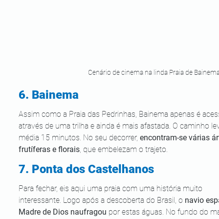
Cenário de cinema na linda Praia de Bainem
6. Bainema
Assim como a Praia das Pedrinhas, Bainema apenas é aces
através de uma trilha e ainda é mais afastada. O caminho le
média 15 minutos. No seu decorrer, 
encontram-se várias ár
frutíferas e florais
, que embelezam o trajeto.
7. Ponta dos Castelhanos
Para fechar, eis aqui uma praia com uma história muito 
interessante. Logo após a descoberta do Brasil, o
 navio esp
Madre de Dios naufragou
 por estas águas. No fundo do ma