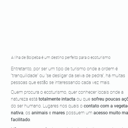
A Ilha de Boipeba é um destino perfeito para o ecoturismo
Entretanto, por ser um tipo de turismo onde a ordem é 
“tranquilidade” ou “se desligar da selva de pedra”, há muitas 
pessoas que estão se interessando cada vez mais.
Quem procura o ecoturismo, quer conhecer locais onde a 
natureza está 
totalmente intacta 
ou que 
sofreu poucas aç
do ser humano. Lugares nos quais o 
contato com a vegeta
nativa
, os 
animais
 e 
mares
 possuem um 
acesso muito ma
facilitado
.