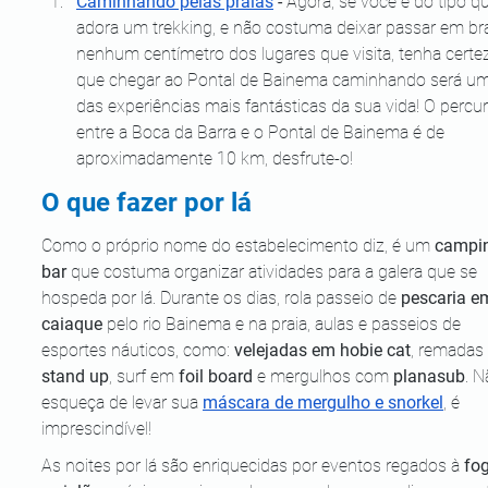
Caminhando pelas praias
 - 
Agora, se você é do tipo q
adora um trekking, e não costuma deixar passar em br
nenhum centímetro dos lugares que visita, tenha certe
que chegar ao Pontal de Bainema caminhando será um
das experiências mais fantásticas da sua vida! O percu
entre a Boca da Barra e o Pontal de Bainema é de 
aproximadamente 10 km, desfrute-o!
O que fazer por lá
Como o próprio nome do estabelecimento diz, é um 
campi
bar
 que costuma organizar atividades para a galera que se 
hospeda por lá. Durante os dias, rola passeio de 
pescaria e
caiaque
 pelo rio Bainema e na praia, aulas e passeios de 
esportes náuticos, como: 
velejadas em hobie cat
, remadas
stand up
, surf em 
foil board
 e mergulhos com 
planasub
. N
esqueça de levar sua 
máscara de mergulho e snorkel
, é 
imprescindível!
As noites por lá são enriquecidas por eventos regados à 
fo