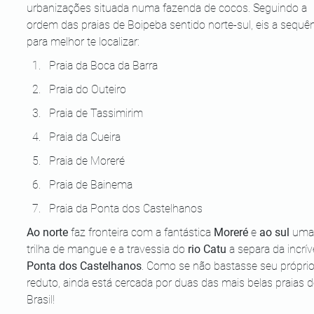
urbanizações situada numa fazenda de cocos. Seguindo a 
ordem das praias de Boipeba sentido norte-sul, eis a sequên
para melhor te localizar:
Praia da Boca da Barra
Praia do Outeiro
Praia de Tassimirim
Praia da Cueira
Praia de Moreré
Praia de Bainema
Praia da Ponta dos Castelhanos
Ao norte
 faz fronteira com a fantástica 
Moreré
 e 
ao sul
 uma 
trilha de mangue e a travessia do 
rio Catu
 a separa da incrív
Ponta dos Castelhanos
. Como se não bastasse seu próprio
reduto, ainda está cercada por duas das mais belas praias d
Brasil!