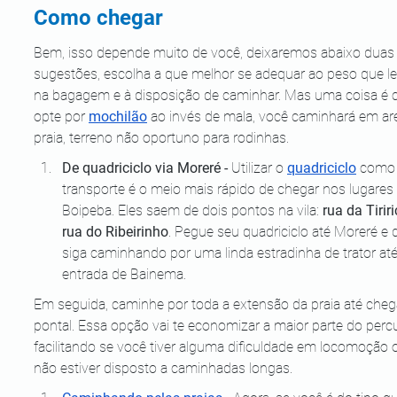
Como chegar
Bem, isso depende muito de você, deixaremos abaixo duas
sugestões, escolha a que melhor se adequar ao peso que le
na bagagem e à disposição de caminhar. Mas uma coisa é c
opte por 
mochilão
 ao invés de mala, você caminhará em are
praia, terreno não oportuno para rodinhas.
De quadriciclo via Moreré - 
Utilizar o 
quadriciclo
 como
transporte é o meio mais rápido de chegar nos lugares
Boipeba. Eles saem de dois pontos na vila: 
rua da Tirir
rua do Ribeirinho
. Pegue seu quadriciclo até Moreré e d
siga caminhando por uma linda estradinha de trator até
entrada de Bainema. 
Em seguida, caminhe por toda a extensão da praia até cheg
pontal. Essa opção vai te economizar a maior parte do percu
facilitando se você tiver alguma dificuldade em locomoção 
não estiver disposto a caminhadas longas.