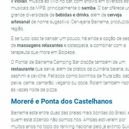
e 
violão
, música ao vivo no bar, com shows em diversos est
musicais da MPB, principalmente o 
samba
. O bar oferece 
grande diversidade de 
bebidas e drinks
, além de 
cerveja 
artesanal
 de nome sugestivo: Cervejaria Bainema, produzid
região. 
E se tudo isso te cansar um pouco, há ainda a opção de se
de 
massagens relaxantes 
e osteopatia, a combinar com a 
terapeuta que mora em Boipeba. 
O Pontal de Bainema Camping Bar dispõe também de um 
restaurante
 que serve, além de pratos da culinária baiana, su
sashimi e ceviche. Petiscos como bolinhos de fruta pão, sab
peixe, carne, camarão, vegano ou doce. Rolam também riso
às vezes noite de pizza.
Moreré e Ponta dos Castelhanos
Bainema está entre duas das praias mais bonitas do Brasil, e
quem está dizendo não somos nós. Ambas estiveram por 
muitos anos no topo do ranking nacional pelo já extinto Gui