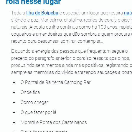
rola nesse lugar
Toda a 
Ilha de Boipeba
 é especial, um lugar que respira 
nat
silêncio e paz. Mar calmo, cristalino, recifes de corais e pisci
naturais. A costa da ilha continua como há 100 anos, replet
coqueiros e amendoeiras que dão sombra a quem procura
recanto para descansar, admirar, contemplar…
E quando a energia das pessoas que frequentam segue o 
preceito do parágrafo anterior, o paraíso ressalta aos olhos, 
produzindo sentimentos ainda mais positivos, registrando p
sempre as memórias do vivido e trazendo saudades 
a poste
O Pontal de Bainema Camping Bar
Onde fica
Como chegar
O que fazer por lá
Moreré e Ponta dos Castelhanos