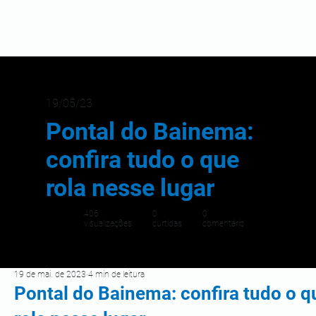
19/05/23
Pontal do Bainema:
confira tudo o que
rola nesse lugar
406
0
0
visualizações
curtidas
comentário
19 de mai. de 2023
4 min de leitura
Pontal do Bainema: confira tudo o q