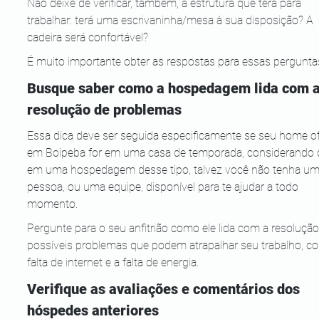
Não deixe de verificar, também, a estrutura que terá para 
trabalhar: terá uma escrivaninha/mesa à sua disposição? A 
cadeira será confortável?
É muito importante obter as respostas para essas pergunta
Busque saber como a hospedagem lida com a
resolução de problemas
Essa dica deve ser seguida especificamente se seu home of
em Boipeba for em uma casa de temporada, considerando 
em uma hospedagem desse tipo, talvez você não tenha um
pessoa, ou uma equipe, disponível para te ajudar a todo 
momento.
Pergunte para o seu anfitrião como ele lida com a resolução
possíveis problemas que podem atrapalhar seu trabalho, c
falta de internet e a falta de energia.
Verifique as avaliações e comentários dos 
hóspedes anteriores