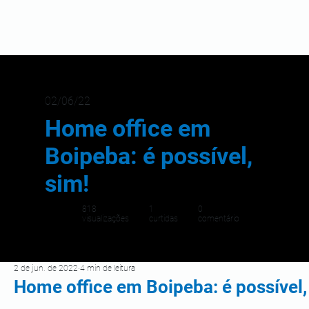
02/06/22
Home office em
Boipeba: é possível,
sim!
818
1
0
visualizações
curtidas
comentário
2 de jun. de 2022
4 min de leitura
Home office em Boipeba: é possível,