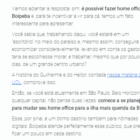
Vamos adiantar a resposta: sim, 
é possível fazer home offi
Boipeba
 e, para te incentivar a vir para cá, temos um fato 
interessante para apresentar:
Você sabia que, trabalhando daqui, você estará em um 
“escritório” no meio do paraíso e, mesmo assim, conseguirá 
economizar consideravelmente, levando em conta os gasto
teria se escolhesse morar, e trabalhar, mesmo que por pouc
dias, de um grande centro urbano?
A história do Guilherme e do Heitor, contada
nessa matéria 
UOL
, comprova isso.
Então, se você está atualmente em São Paulo, Belo Horizon
qualquer capital, não pense duas vezes: 
comece a se planej
para mudar seu home office para a ilha mais querida da 
Esse, por sinal, é um ótimo destino também para nômades 
digitais: Boipeba atende perfeitamente esse público, que pre
ficar um pouco em cada destino.