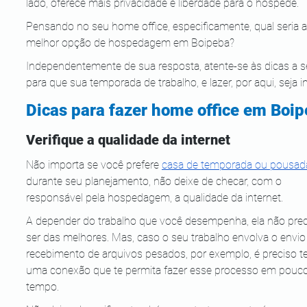
lado, oferece mais privacidade e liberdade para o hóspede.
Pensando no seu home office, especificamente, qual seria a
melhor opção de hospedagem em Boipeba?
Independentemente de sua resposta, atente-se às dicas a s
para que sua temporada de trabalho, e lazer, por aqui, seja in
Dicas para fazer home office em Boi
Verifique a qualidade da internet
Não importa se você prefere
casa de temporada ou pousad
durante seu planejamento, não deixe de checar, com o 
responsável pela hospedagem, a qualidade da internet.
A depender do trabalho que você desempenha, ela não prec
ser das melhores. Mas, caso o seu trabalho envolva o envio
recebimento de arquivos pesados, por exemplo, é preciso te
uma conexão que te permita fazer esse processo em pouco
tempo.