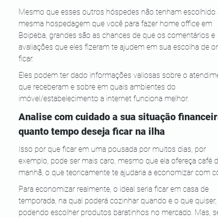
Mesmo que esses outros hóspedes não tenham escolhido 
mesma hospedagem que você para fazer home office em 
Boipeba, grandes são as chances de que os comentários e 
avaliações que eles fizeram te ajudem em sua escolha de o
ficar.
Eles podem ter dado informações valiosas sobre o atendim
que receberam e sobre em quais ambientes do 
imóvel/estabelecimento a internet funciona melhor.
Analise com cuidado a sua situação financeir
quanto tempo deseja ficar na ilha
Isso por que ficar em uma pousada por muitos dias, por 
exemplo, pode ser mais caro, mesmo que ela ofereça café d
manhã, o que teoricamente te ajudaria a economizar com c
Para economizar realmente, o ideal seria ficar em casa de 
temporada, na qual poderá cozinhar quando e o que quiser,
podendo escolher produtos baratinhos no mercado. Mas, s