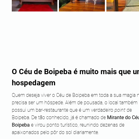
O Céu de Boipeba é muito mais que u
hospedagem
Quem deseja viver o Céu de Boipeba em toda a sua magia 
precisa ser um hóspede. Além de pousada, o local também 
possui um bar-restaurante que é um verdadeiro 
point
 de 
Boipeba. De tão conhecido, já é chamado de 
Mirante do Céu
Boipeba
 e virou ponto turístico, reunindo dezenas de 
apaixonados pelo pôr do sol diariamente.