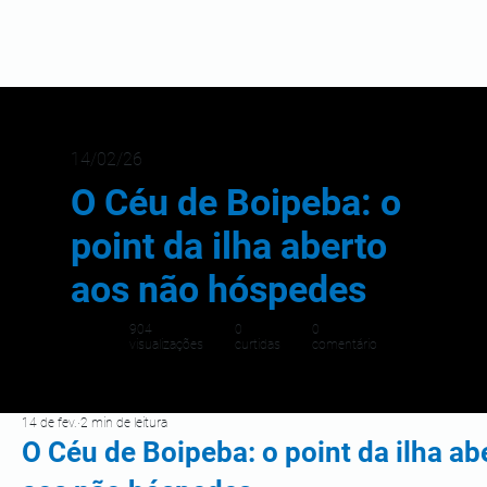
14/02/26
O Céu de Boipeba: o
point da ilha aberto
aos não hóspedes
904
0
0
visualizações
curtidas
comentário
14 de fev.
2 min de leitura
O Céu de Boipeba: o point da ilha ab