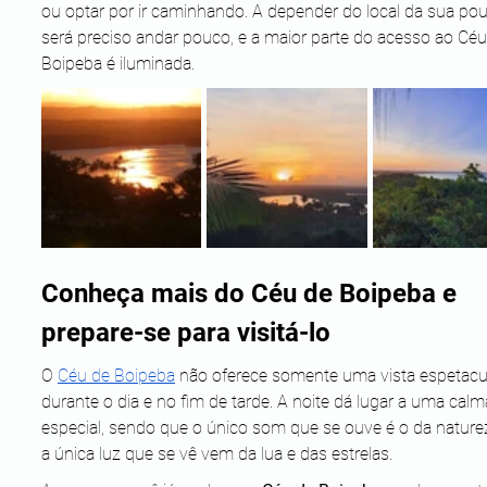
ou optar por ir caminhando. A depender do local da sua pou
será preciso andar pouco, e a maior parte do acesso ao Céu
Boipeba é iluminada.
Conheça mais do Céu de Boipeba e 
prepare-se para visitá-lo
O 
Céu de Boipeba
 não oferece somente uma vista espetacul
durante o dia e no fim de tarde. A noite dá lugar a uma calma
especial, sendo que o único som que se ouve é o da naturez
a única luz que se vê vem da lua e das estrelas.