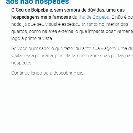
aos não hóspedes
O Céu de Boipeba é, sem sombra de dúvidas, uma das 
hospedagens mais famosas
 da 
ilha de Boipeba
. E não é po
nada, já que seu visual é espetacular, tanto no interior dos 
quartos, como na área externa, o que impacta positivament
logo à primeira vista. 
Se você quer saber o que fazer durante sua viagem, uma dic
visitar essa pousada, pois ela também abre suas portas par
hóspedes.
Continue lendo para descobrir mais!