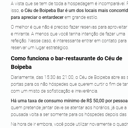
A vista que se tem de toda a hospedagem é incomparável. 
isso, 
o Céu de Boipeba Bar é um dos locais mais concorrid
para apreciar o entardecer
 em grande estilo.
O melhor é que não é preciso fazer reservas para aproveitar 
e mirante. A menos que você tenha intenção de fazer uma 
refeição. Nesse caso, é interessante entrar em contato para 
reservar um lugar estratégico.
Como funciona o bar-restaurante do Céu de 
Boipeba
Diariamente, das 15:30 às 21:00, o Céu de Boipeba abre as 
portas para os não hóspedes que querem curtir o fim de tar
com um misto de sofisticação e irreverência.
Há uma taxa de consumo mínimo de R$ 50,00 por pessoa
quem pretende jantar deve se atentar aos horários, já que a 
pousada volta a ser somente para os hóspedes depois das 
Na hora de ir embora, você pode utilizar novamente o quadri