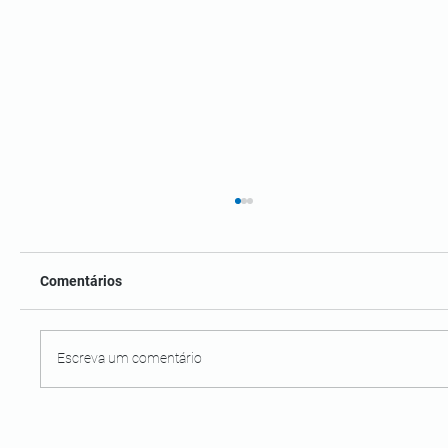
Comentários
Escreva um comentário
Costa do Cacau e do dendê: 7 destinos