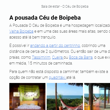
Sala de estar - O Céu de Boipeba
A pousada Céu de Boipeba
A Pousada O Céu de Boipeba é uma hospedagem localizada
Velha Boipeba
 e em uma das suas áreas mais altas, sendo 
acesso até lá bem tranquilo. 
É possível ir 
andando a partir do centrinho
, cobrindo uma 
distância de cerca de 2 quilômetros. Ou então sair de uma d
praias, como 
Tassimirim
, 
Cueira 
ou 
Boca da Barra
, o que exi
em média, 15 minutos de caminhada.
Para quem não está disposto a caminhar, também existe a 
opção de contratar um 
quadritáxi 
até lá.