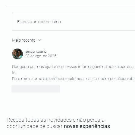
Escreva um comentário
Mais recente
D'Ale Drinks: uma ótima experiência em
Boipeba
sérgio rosario
23 de ago. de 2025
Obrigado por nós ajudar com essas informações na nossa barraca v
fé 
Para mim é uma experiência muito boa mas também desafiado obr
Curtir
Responder
Receba todas as novidades e não perca a
oportunidade de buscar
novas experiências