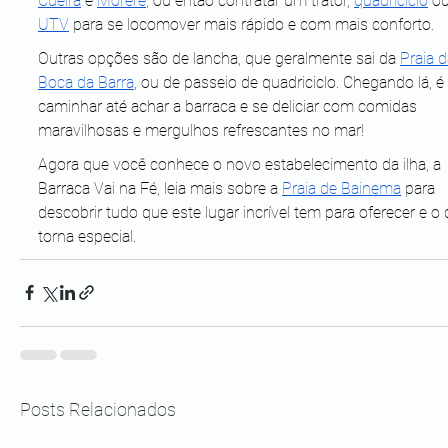
Cueira
 e 
Moreré
, ou então contratar um trator, 
quadriciclo
 ou
UTV
 para se locomover mais rápido e com mais conforto.
Outras opções são de lancha, que geralmente sai da 
Praia d
Boca da Barra
, ou de passeio de quadriciclo. Chegando lá, é
caminhar até achar a barraca e se deliciar com comidas 
maravilhosas e mergulhos refrescantes no mar!
Agora que você conhece o novo estabelecimento da ilha, a 
Barraca Vai na Fé, leia mais sobre a 
Praia de Bainema
 para 
descobrir tudo que este lugar incrível tem para oferecer e o 
torna especial.
Posts Relacionados