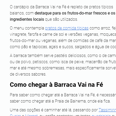
O cardápio da Barraca Vai na Fé é repleto de pratos típicos 
baianos, com 
destaque para os frutos-do-mar frescos e os
ingredientes locais
 que são utilizados. 
O menu contempla 
pratos de comida típicas
 como arroz, fei
vinagrete, farofa e carne de sol e versões veganas, moquec
frutos-do-mar ou veganas, além de comidas de café da man
como pão e tapiocas, açaís e sucos, salgados e água de coc
A barraca também serve pastéis deliciosos, como o de cam
ou de polvo, petiscos, como isca de peixe, macarrão de frut
mar e até mesmo sobremesas, mais especificamente sorve
de diversos sabores.
Como chegar à Barraca Vai na Fé
Para saber como chegar até a Barraca Vai na Fé, é necessár
saber como chegar até a Praia de Bainema, onde ela fica. 
Uma das opções é caminhar até lá, passando por 
Tassimir