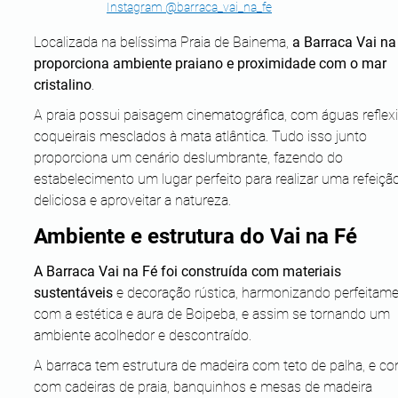
Instagram @barraca_vai_na_fe
Localizada na belíssima Praia de Bainema, 
a Barraca Vai na
proporciona ambiente praiano e proximidade com o mar 
cristalino
. 
A praia possui paisagem cinematográfica, com águas reflexi
coqueirais mesclados à mata atlântica. Tudo isso junto 
proporciona um cenário deslumbrante, fazendo do 
estabelecimento um lugar perfeito para realizar uma refeiçã
deliciosa e aproveitar a natureza.
Ambiente e estrutura do Vai na Fé
A Barraca Vai na Fé foi construída com materiais 
sustentáveis
 e decoração rústica, harmonizando perfeitame
com a estética e aura de Boipeba, e assim se tornando um 
ambiente acolhedor e descontraído. 
A barraca tem estrutura de madeira com teto de palha, e co
com cadeiras de praia, banquinhos e mesas de madeira 