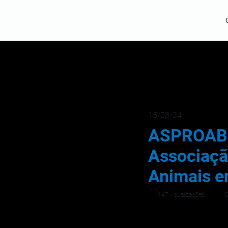
15/08/24
ASPROABO
Associaçã
Animais e
147 visualizações
0