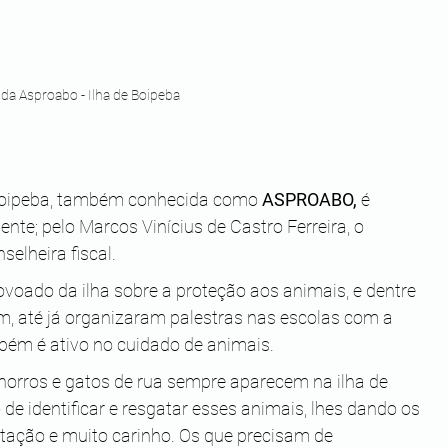
a Asproabo - Ilha de Boipeba
Boipeba, também conhecida como 
ASPROABO, 
é 
nte; pelo Marcos Vinícius de Castro Ferreira, o 
elheira fiscal. 
ovoado da ilha sobre a proteção aos animais, e dentre 
im, até já organizaram palestras nas escolas com a 
mbém é ativo no cuidado de animais. 
horros e gatos de rua sempre aparecem na ilha de 
 de identificar e resgatar esses animais, lhes dando os 
tação e muito carinho. Os que precisam de 