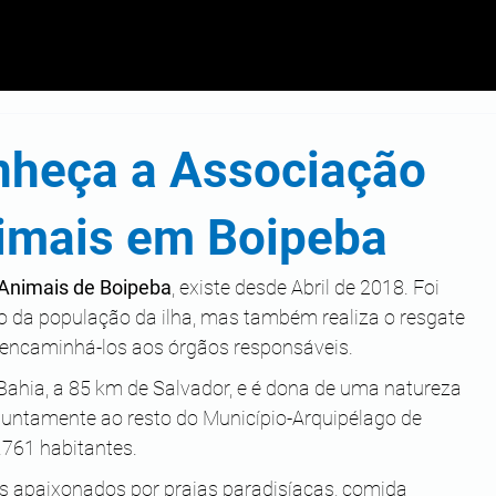
heça a Associação
nimais em Boipeba
Animais de Boipeba
, existe desde Abril de 2018. Foi 
o da população da ilha, mas também realiza o resgate 
 encaminhá-los aos órgãos responsáveis. 
 Bahia, a 85 km de Salvador, e é dona de uma natureza 
juntamente ao resto do Município-Arquipélago de 
.761 habitantes.
 os apaixonados por praias paradisíacas, comida 