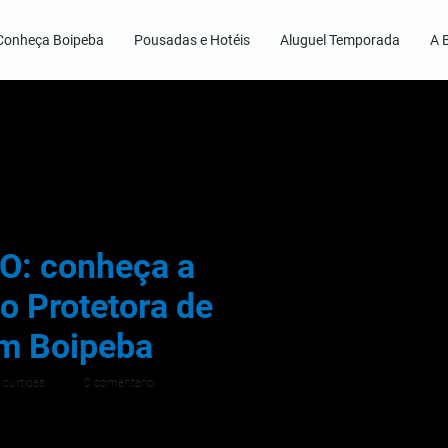
Conheça Boipeba
Pousadas e Hotéis
Aluguel Temporada
A 
: conheça a
o Protetora de
m Boipeba
 curtidas
0 comentário