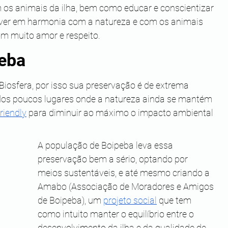
 os animais da ilha, bem como educar e conscientizar 
iver em harmonia com a natureza e com os animais 
com muito amor e respeito.
peba
iosfera, por isso sua preservação é de extrema 
dos poucos lugares onde a natureza ainda se mantém 
riendly
 para diminuir ao máximo o impacto ambiental 
A população de Boipeba leva essa 
preservação bem a sério, optando por 
meios sustentáveis, e até mesmo criando a 
Amabo (Associação de Moradores e Amigos 
de Boipeba), um 
projeto social
 que tem 
como intuito manter o equilíbrio entre o 
desenvolvimento da ilha e da qualidade de 