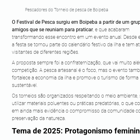
Pescadores do Torneio de pesca de Boipeba
O Festival de Pesca surgiu em Boipeba a partir de um gru
amigos que se reuniam para praticar
, e que acabaram 
transformando esse encontro em um evento anual. Desde e
a festa se tornou parte do calendário festivo da ilha e tem at
visitantes de diferentes regiões.
A proposta sempre foi a confraternização, que vai muito al
competição. A pesca artesanal é o foco, mas o evento tam
fortalece a economia da ilha e promove o turismo de forma 
sustentável. 
Os torneios são organizados respeitando o meio ambiente,
utilizar materiais poluentes ou práticas predatórias, o que co
em ainda mais evidência o compromisso da comunidade c
preservação da natureza.
Tema de 2025: Protagonismo femini