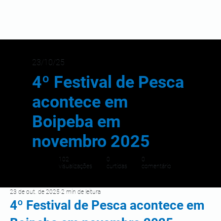
23/10/25
4º Festival de Pesca
acontece em
Boipeba em
novembro 2025
102
0
0
visualizações
curtidas
comentário
23 de out. de 2025
2 min de leitura
4º Festival de Pesca acontece em