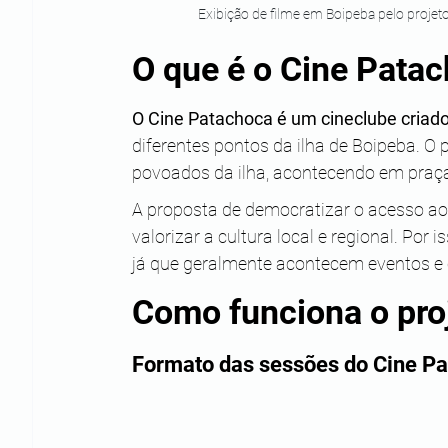
Exibição de filme em Boipeba pelo proje
O que é o Cine Patac
O Cine Patachoca é um cineclube criad
diferentes pontos da ilha de Boipeba. O 
povoados da ilha, acontecendo em praças
A proposta de democratizar o acesso a
valorizar a cultura local e regional. Por 
já que geralmente acontecem eventos e c
Como funciona o proj
Formato das sessões do Cine P