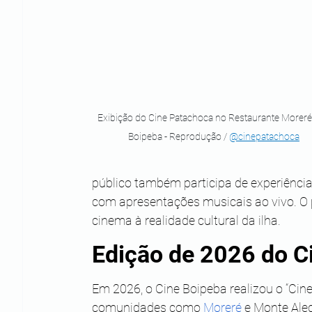
Exibição do Cine Patachoca no Restaurante Morer
Boipeba - Reprodução / 
@cinepatachoca
público também participa de experiência
com apresentações musicais ao vivo. O p
cinema à realidade cultural da ilha.
Edição de 2026 do C
Em 2026, o Cine Boipeba realizou o “Cin
comunidades como 
Moreré
 e Monte Ale