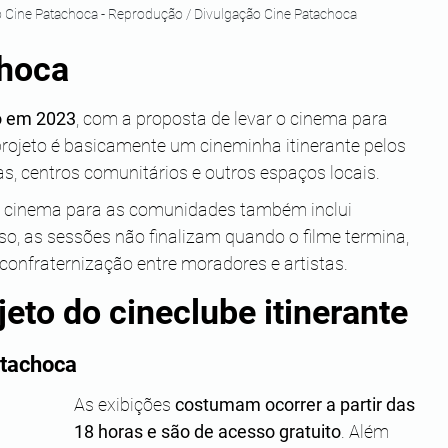
to Cine Patachoca - Reprodução / Divulgação Cine Patachoca
hoca 
o em 2023
, com a proposta de levar o cinema para 
projeto é basicamente um cineminha itinerante pelos 
, centros comunitários e outros espaços locais.
o cinema para as comunidades também inclui 
isso, as sessões não finalizam quando o filme termina, 
onfraternização entre moradores e artistas.
eto do cineclube itinerante
atachoca
As exibições 
costumam ocorrer a partir das 
18 horas e são de acesso gratuito
. Além 