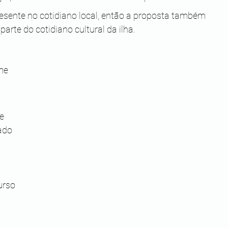
esente no cotidiano local, então a proposta também 
arte do cotidiano cultural da ilha.
me 
e 
ado 
urso 