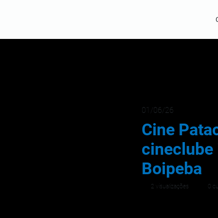
01/06/26
Cine Pata
cineclube 
Boipeba
2 visualizações
0 cu