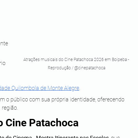
nte 
Atrações musicais do Cine Patachoca 2026 em Boipeba - 
io 
Reprodução / @cinepatachoca
ade Quilombola de Monte Alegre
.
m o público com sua própria identidade, oferecendo 
 região.
do Cine Patachoca
to de Cinema - Mostra Itinerante nas Escolas
, que 