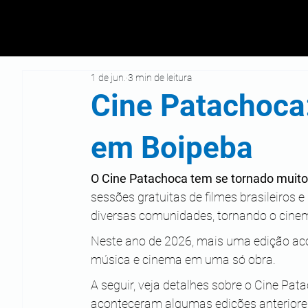
1 de jun.
3 min de leitura
Cine Patachoca:
em Boipeba
O Cine Patachoca tem se tornado muito 
sessões gratuitas de filmes brasileiros 
diversas comunidades, tornando o cine
Neste ano de 2026, mais uma edição aco
música e cinema em uma só obra.
A seguir, veja detalhes sobre o Cine Pa
aconteceram algumas edições anteriore