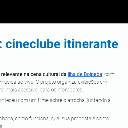
 cineclube itinerante
relevante na cena cultural da 
ilha de Boipeba
, com 
e música ao vivo. O projeto organiza exibições em 
ma mais acessível para os moradores.
nteceu com um filme sobre o arrocha, juntando a 
tachoca, como funciona, qual sua proposta e como 
s.