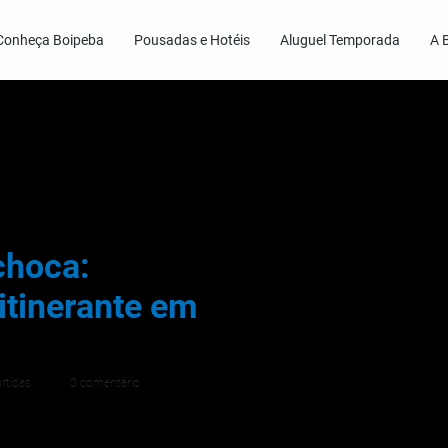
Conheça Boipeba
Pousadas e Hotéis
Aluguel Temporada
A 
choca:
itinerante em
rtidas
0 comentário