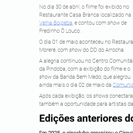
No dia 
30 de abril, o filme foi exibido no 
Restaurante Casa Branca localizado na 
Velha Boipeba
, e contou com 
show
 de 
Fredinho Ô Louco
. 
O dia 01 de maio aconteceu no Restaura
Moreré, com 
show
 do DD do Arrocha. 
A alegria continuou no Centro Comunitár
da Pindoba, com a exibição do filme e o 
show 
da Banda Sem Medo, que alegrou 
ainda mais o dia 02 de maio da 
Comunid
Após cada exibição, os 
shows
 conectara
também a oportunidade para artistas da
Edições anteriores 
Em 2025, o cineclube organizou o Circui