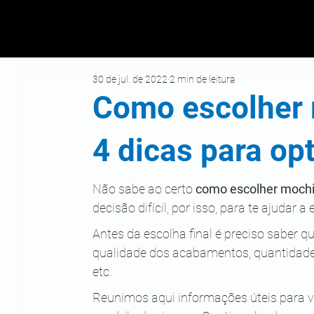
30 de jul. de 2022
2 min de leitura
Como escolher 
4 dicas para op
Não sabe ao certo 
como escolher mochi
decisão difícil, por isso, para te ajudar
Antes da escolha final é preciso saber q
qualidade dos acabamentos, quantidade d
etc.
Reunimos aqui informações úteis para v