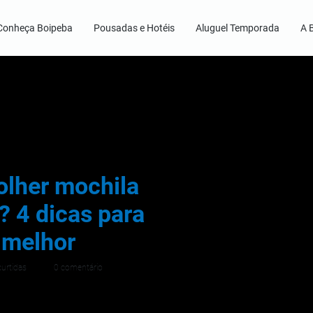
Conheça Boipeba
Pousadas e Hotéis
Aluguel Temporada
A 
lher mochila
? 4 dicas para
 melhor
curtidas
0 comentário