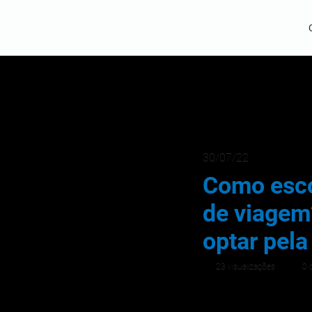
30/07/22
Como esco
de viagem
optar pela
23 visualizações
0 