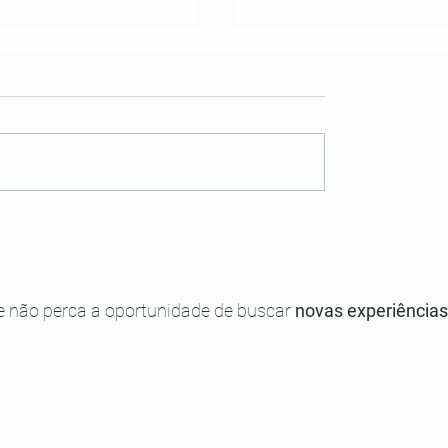
rini e a Fazenda
Mala ou mochila para
 conheça mais sobre
viagem: qual é melhor?
e não perca a oportunidade de buscar
novas experiências