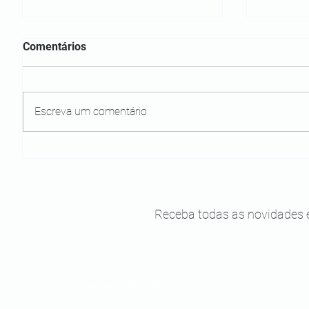
Comentários
Escreva um comentário
Orla de Boipeba: um passeio
Fabio Pe
imperdível para o final da
Pontal:
tarde
eles
Receba todas as novidades 