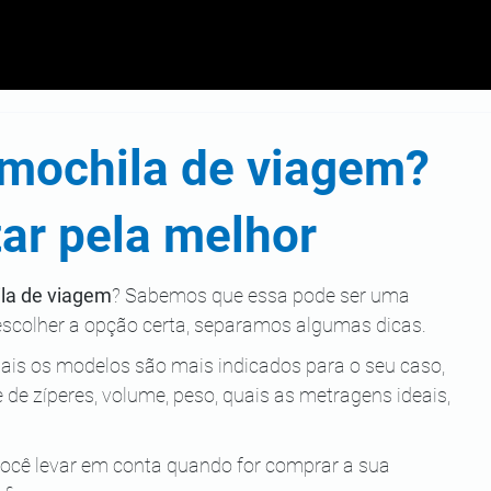
mochila de viagem?
tar pela melhor
la de viagem
? Sabemos que essa pode ser uma 
 a escolher a opção certa, separamos algumas dicas.
uais os modelos são mais indicados para o seu caso, 
e zíperes, volume, peso, quais as metragens ideais, 
ocê levar em conta quando for comprar a sua 