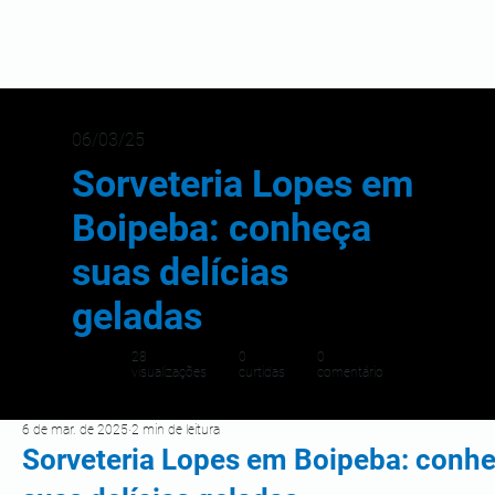
06/03/25
Sorveteria Lopes em
Boipeba: conheça
suas delícias
geladas
28
0
0
visualizações
curtidas
comentário
6 de mar. de 2025
2 min de leitura
Sorveteria Lopes em Boipeba: conh