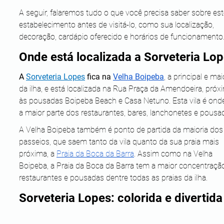
A seguir, falaremos tudo o que você precisa saber sobre est
estabelecimento antes de visitá-lo, como sua localização, 
decoração, cardápio oferecido e horários de funcionamento
Onde está localizada a Sorveteria Lo
A 
Sorveteria Lopes
 fica na 
Velha Boipeba
, a principal e maio
da ilha, e está localizada na Rua Praça da Amendoeira, próx
às pousadas Boipeba Beach e Casa Netuno. Esta vila é onde
a maior parte dos restaurantes, bares, lanchonetes e pousa
A Velha Boipeba também é ponto de partida da maioria dos
passeios, que saem tanto da vila quanto da sua praia mais 
próxima, a 
Praia da Boca da Barra
. Assim como na Velha 
Boipeba, a Praia da Boca da Barra tem a maior concentraçã
restaurantes e pousadas dentre todas as praias da ilha.
Sorveteria Lopes: colorida e divertida