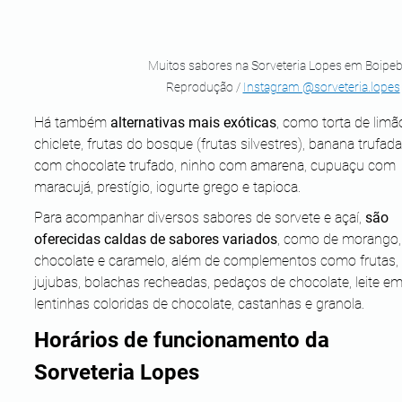
Muitos sabores na Sorveteria Lopes em Boipeba
Reprodução / 
Instagram @sorveteria.lopes
Há também 
alternativas mais exóticas
, como torta de limão
chiclete, frutas do bosque (frutas silvestres), banana trufada
com chocolate trufado, ninho com amarena, cupuaçu com 
maracujá, prestígio, iogurte grego e tapioca.
Para acompanhar diversos sabores de sorvete e açaí, 
são 
oferecidas caldas de sabores variados
, como de morango,
chocolate e caramelo, além de complementos como frutas, 
jujubas, bolachas recheadas, pedaços de chocolate, leite em
lentinhas coloridas de chocolate, castanhas e granola.
Horários de funcionamento da 
Sorveteria Lopes