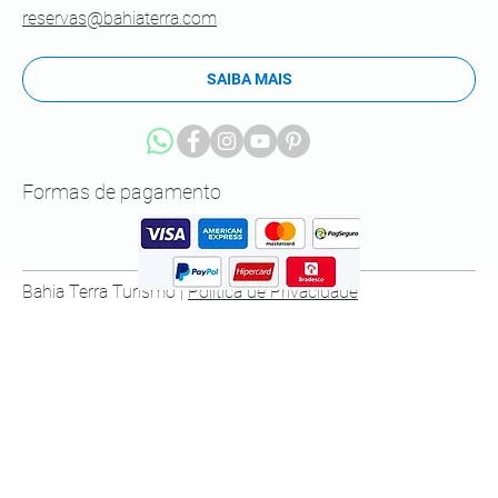
reservas@bahiaterra.com
SAIBA MAIS
Formas de pagamento
Bahia Terra Turismo |
Política de Privacidade