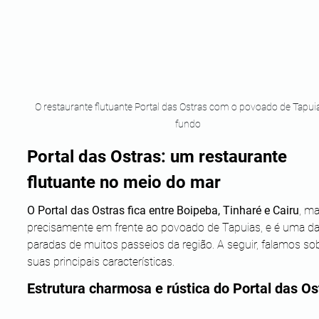
O restaurante flutuante Portal das Ostras com o povoado de Tapui
fundo
Portal das Ostras: um restaurante 
flutuante no meio do mar
O Portal das Ostras fica entre Boipeba, Tinharé e Cairu
, ma
precisamente em frente ao povoado de Tapuias, e é uma da
paradas de muitos passeios da região. A seguir, falamos so
suas principais características.
Estrutura charmosa e rústica do Portal das Os