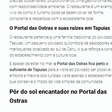
práticas sustentáveis, proporcionando uma gastronomia esp
com responsabilidade ambiental. O restaurante é um exemp
vivo de como o turismo pode se desenvolver de forma 
consciente e respeitosa com o ecossistema local.
O Portal das Ostras e suas raízes em Tapuias
O restaurante pertence a uma família tradicional do povoad
Tapuias, um pequeno povoado quilombola de pescadores e
marisqueiras localizado ao sul de Cairu, o que reforça a con
do estabelecimento com a cultura local. 
E apesar de estar no mar, 
o Portal das Ostras fica perto o 
suficiente de Tapuias
 para a visita ao povoado ser possível,
embora a maioria dos turistas visite apenas o estabelecimen
que conserva o modo de vida simples da comunidade.
Pôr do sol encantador no Portal das 
Ostras