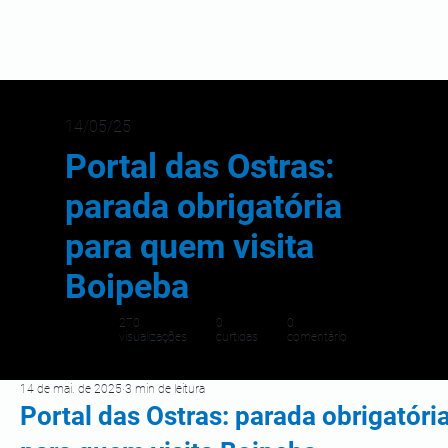
14/05/25
Portal das Ostras:
parada obrigatória
para quem visita
Boipeba
270
0
0
visualizações
curtidas
comentário
14 de mai. de 2025
3 min de leitura
Portal das Ostras: parada obrigatóri