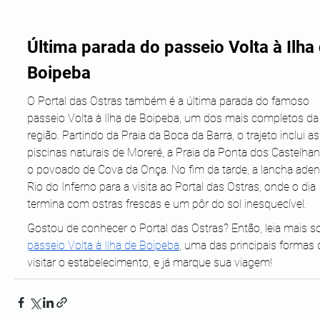
Última parada do passeio Volta à Ilha 
Boipeba
O Portal das Ostras também é a última parada do famoso 
passeio Volta à Ilha de Boipeba, um dos mais completos da
região. Partindo da Praia da Boca da Barra, o trajeto inclui as
piscinas naturais de Moreré, a Praia da Ponta dos Castelhan
o povoado de Cova da Onça. No fim da tarde, a lancha adent
Rio do Inferno para a visita ao Portal das Ostras, onde o dia 
termina com ostras frescas e um pôr do sol inesquecível.
Gostou de conhecer o Portal das Ostras? Então, leia mais s
passeio Volta à Ilha de Boipeba
, uma das principais formas 
visitar o estabelecimento, e já marque sua viagem!