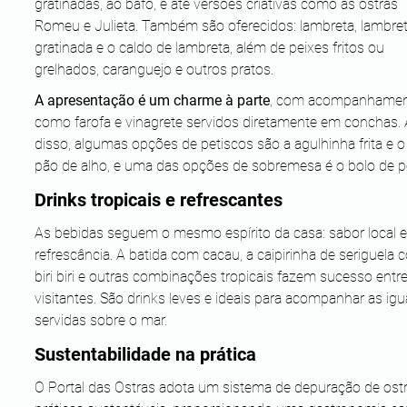
gratinadas, ao bafo, e até versões criativas como as ostras 
Romeu e Julieta. Também são oferecidos: lambreta, lambret
gratinada e o caldo de lambreta, além de peixes fritos ou 
grelhados, caranguejo e outros pratos.
A apresentação é um charme à parte
, com acompanhamen
como farofa e vinagrete servidos diretamente em conchas.
disso, algumas opções de petiscos são a agulhinha frita e o
pão de alho, e uma das opções de sobremesa é o bolo de p
Drinks tropicais e refrescantes 
As bebidas seguem o mesmo espírito da casa: sabor local e
refrescância. A batida com cacau, a caipirinha de seriguela 
biri biri e outras combinações tropicais fazem sucesso entre
visitantes. São drinks leves e ideais para acompanhar as igu
servidas sobre o mar.
Sustentabilidade na prática 
O Portal das Ostras adota um sistema de depuração de ostr