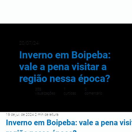
20/07/24
Inverno em Boipeba:
vale a pena visitar a
região nessa época?
356
1
0
visualizações
curtidas
comentário
19 de jul. de 2024
2 min de leitura
Inverno em Boipeba: vale a pena visi