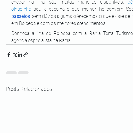
chegar na ilha, são muitas maneiras disponíveis, 
dê
olhadinha
passeios
, sem dúvida alguma oferecemos o que existe de m
em Boipeba e com os melhores atendimentos.
Conheça a ilha de Boipeba com a Bahia Terra Turismo
agência especialista na Bahia!
Posts Relacionados