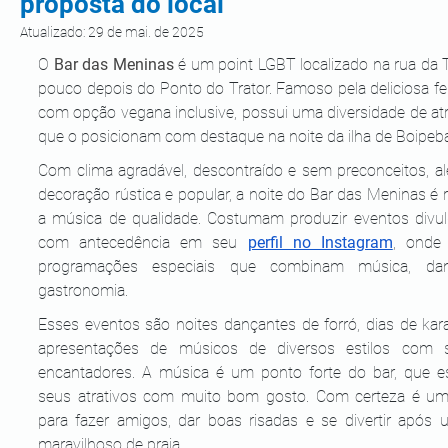
proposta do local
Atualizado:
29 de mai. de 2025
O
Bar das Meninas
é um point LGBT localizado na rua da Tir
pouco depois do Ponto do Trator. Famoso pela deliciosa fei
com opção vegana inclusive, possui uma diversidade de atra
que o posicionam com destaque na noite da ilha de Boipeba
Com clima agradável, descontraído e sem preconceitos, al
decoração rústica e popular, a noite do Bar das Meninas é 
a música de qualidade. Costumam produzir eventos divul
com antecedência em seu 
perfil no Instagram
, onde 
programações especiais que combinam música, dan
gastronomia.
Esses eventos são noites dançantes de forró, dias de kara
apresentações de músicos de diversos estilos com 
encantadores. A música é um ponto forte do bar, que es
seus atrativos com muito bom gosto. Com certeza é um 
para fazer amigos, dar boas risadas e se divertir após u
maravilhoso de praia.