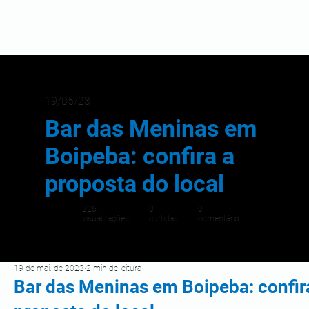
19/05/23
Bar das Meninas em
Boipeba: confira a
proposta do local
226
0
0
visualizações
curtidas
comentário
19 de mai. de 2023
2 min de leitura
Bar das Meninas em Boipeba: confir