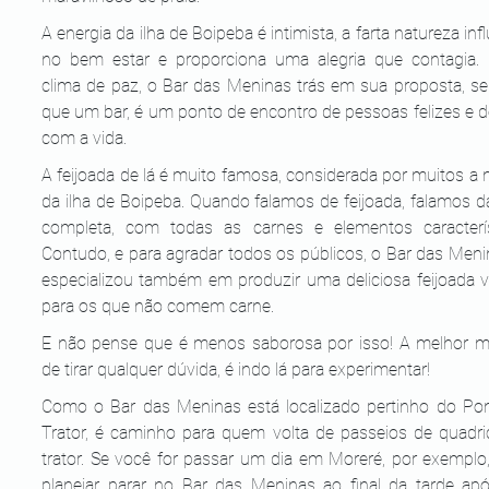
A energia da ilha de Boipeba é intimista, a farta natureza infl
no bem estar e proporciona uma alegria que contagia. 
clima de paz, o Bar das Meninas trás em sua proposta, ser
que um bar, é um ponto de encontro de pessoas felizes e d
com a vida. 
A feijoada de lá é muito famosa, considerada por muitos a 
da ilha de Boipeba. Quando falamos de feijoada, falamos da
completa, com todas as carnes e elementos característ
Contudo, e para agradar todos os públicos, o Bar das Menin
especializou também em produzir uma deliciosa feijoada v
para os que não comem carne.
E não pense que é menos saborosa por isso! A melhor ma
de tirar qualquer dúvida, é indo lá para experimentar! 
Como o Bar das Meninas está localizado pertinho do Pon
Trator, é caminho para quem volta de passeios de quadrici
trator. Se você for passar um dia em Moreré, por exemplo,
planejar parar no Bar das Meninas ao final da tarde apó