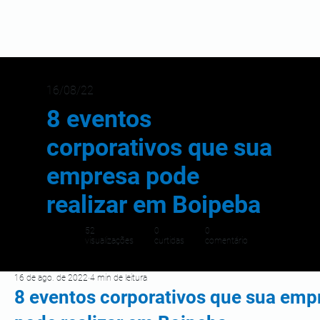
16/08/22
8 eventos
corporativos que sua
empresa pode
realizar em Boipeba
52
0
0
visualizações
curtidas
comentário
16 de ago. de 2022
4 min de leitura
8 eventos corporativos que sua emp