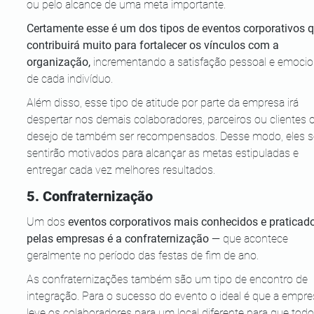
ou pelo alcance de uma meta importante.
Certamente esse é um dos tipos de eventos corporativos q
contribuirá muito para fortalecer os vínculos com a 
organização, 
incrementando a satisfação pessoal e emocio
de cada indivíduo. 
Além disso, esse tipo de atitude por parte da empresa irá 
despertar nos demais colaboradores, parceiros ou clientes o
desejo de também ser recompensados. Desse modo, eles s
sentirão motivados para alcançar as metas estipuladas e 
entregar cada vez melhores resultados.
5. Confraternização
Um dos 
eventos corporativos mais conhecidos e praticad
pelas empresas é a confraternização 
— que acontece 
geralmente no período das festas de fim de ano. 
As confraternizações também são um tipo de encontro de 
integração. Para o sucesso do evento o ideal é que a empre
leve os colaboradores para um local diferente para que todo