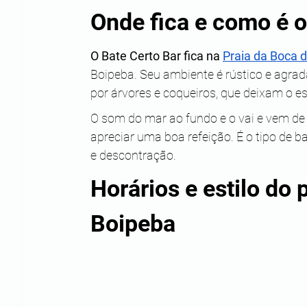
Onde fica e como é o
O Bate Certo Bar fica na 
Praia da Boca d
Boipeba. Seu ambiente é rústico e agrad
por árvores e coqueiros, que deixam o 
O som do mar ao fundo e o vai e vem de
apreciar uma boa refeição. É o tipo de b
e descontração.
Horários e estilo do 
Boipeba