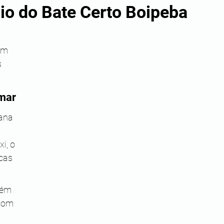
io do Bate Certo Boipeba
om 
 
 mar
ana 
i, o 
cas 
bém 
com 