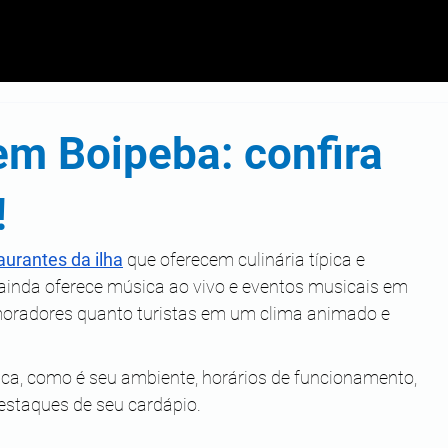
em Boipeba: confira
!
aurantes da ilha
 que oferecem culinária típica e 
ainda oferece música ao vivo e eventos musicais em 
oradores quanto turistas em um clima animado e 
fica, como é seu ambiente, horários de funcionamento, 
estaques de seu cardápio.