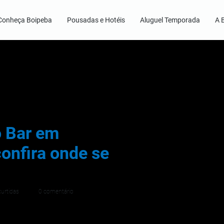
Conheça Boipeba
Pousadas e Hotéis
Aluguel Temporada
A 
o Bar em
onfira onde se
curtidas
0 comentário