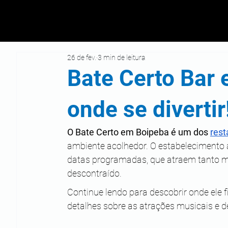
26 de fev.
3 min de leitura
Bate Certo Bar 
onde se divertir
O Bate Certo em Boipeba é um dos 
rest
ambiente acolhedor. O estabelecimento 
datas programadas, que atraem tanto m
descontraído.
Continue lendo para descobrir onde ele 
detalhes sobre as atrações musicais e d