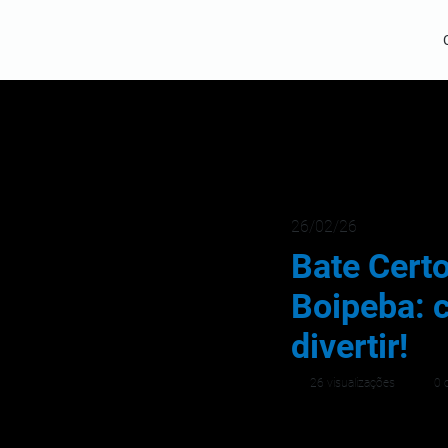
26/02/26
Bate Cert
Boipeba: c
divertir!
26 visualizações
0 