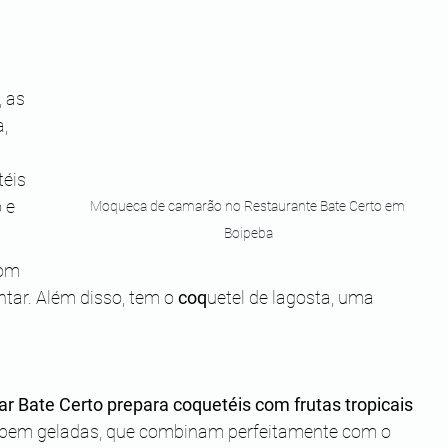
 as 
, 
éis 
 e 
Moqueca de camarão no Restaurante Bate Certo em 
Boipeba
com 
ar. Além disso, tem o 
coq
uetel de lagosta, uma 
ar Bate Certo prepara coquetéis com frutas tropicais 
bem geladas, que combinam perfeitamente com o 