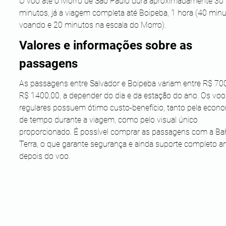
O voo até o Morro de São Paulo dura aproximadamente 30 
minutos, já a viagem completa até Boipeba, 1 hora (40 minu
voando e 20 minutos na escala do Morro).
Valores e informações sobre as 
passagens
As passagens entre Salvador e Boipeba variam entre R$ 700
R$ 1400,00, a depender do dia e da estação do ano. Os voo
regulares possuem ótimo custo-benefício, tanto pela econo
de tempo durante a viagem, como pelo visual único 
proporcionado. É possível comprar as passagens com a Bah
Terra, o que garante segurança e ainda suporte completo an
depois do voo.