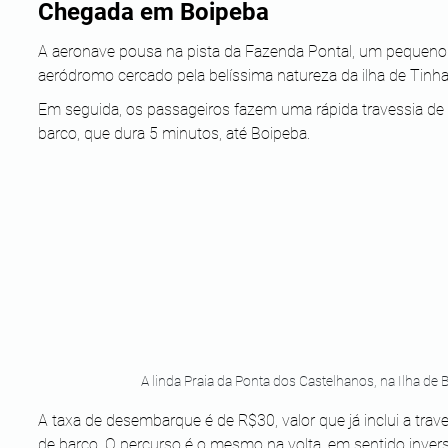
Chegada em Boipeba
A aeronave pousa na pista da Fazenda Pontal, um pequeno
aeródromo cercado pela belíssima natureza da ilha de Tinha
Em seguida, os passageiros fazem uma rápida travessia de 
barco, que dura 5 minutos, até Boipeba. 
A linda Praia da Ponta dos Castelhanos, na Ilha de 
A taxa de desembarque é de R$30, valor que já inclui a trave
de barco. O percurso é o mesmo na volta, em sentido invers