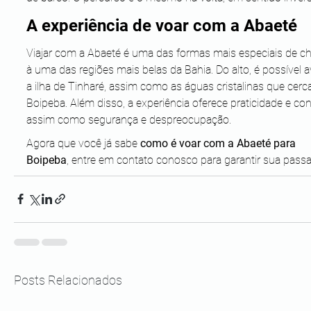
A experiência de voar com a Abaeté 
Viajar com a Abaeté é uma das formas mais especiais de ch
à uma das regiões mais belas da Bahia. Do alto, é possível av
a ilha de Tinharé, assim como as águas cristalinas que cer
Boipeba. Além disso, a experiência oferece praticidade e con
assim como segurança e despreocupação.
Agora que você já sabe 
como é voar com a Abaeté para 
Boipeba
, entre em contato conosco para garantir sua pass
Posts Relacionados