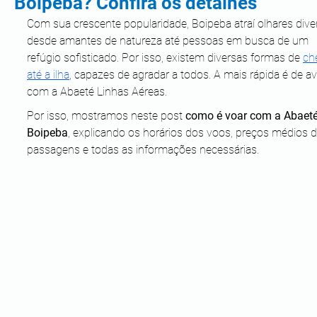
Boipeba? Confira os detalhes
Com sua crescente popularidade, Boipeba atraí olhares dive
desde amantes de natureza até pessoas em busca de um 
refúgio sofisticado. Por isso, existem diversas formas de 
ch
até a ilha
, capazes de agradar a todos. A mais rápida é de av
com a Abaeté Linhas Aéreas. 
Por isso, mostramos neste post 
como é voar com a Abaeté
Boipeba
, explicando os horários dos voos, preços médios d
passagens e todas as informações necessárias.