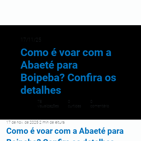
17/11/25
Como é voar com a
Abaeté para
Boipeba? Confira os
detalhes
78
0
0
visualizações
curtidas
comentário
17 de nov. de 2025
2 min de leitura
Como é voar com a Abaeté para