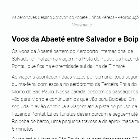
As aeronaves Cessna Caravan da Abaeté Linhas Aéreas - Reprodução 
Voeabaeté
Voos da Abaeté entre Salvador e Boi
Os voos da Abaeté partem do Aeroporto Internacional de 
Salvador e finalizam a viagem na Pista de Pouso da Fazend
Pontal, que fica na extremidade sul da ilha de Tinharé.
As viagens acontecem duas vezes por semana, toda segun
quinta-feira, com escala no aeródromo da Terceira Praia do 
Morro de São Paulo. Nessa parada, descem os passageiros
vão para Morro e continuam os que vão para Boipeba. Em 
seguida, o avião continua a viagem até a pista de pouso da 
Fazenda Pontal. Lá os turistas desembarcam e seguem até 
Boipeba de barco, uma pequena travessia de aproximadam
5 minutos.  