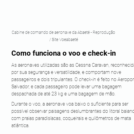
Cabine de comando de aeronave da Abaeté - Reprodução 
/ Site Voeabaeté
Como funciona o voo e check-in
As aeronaves utilizadas são as Cessna Caravan, reconhecid
por sua segurança e versatilidade, e comportam nove 
passageiros e dois tripulantes. O 
check-in 
é feito no Aeropor
Salvador, e cada passageiro pode levar uma bagagem 
despachada de até 23 kg e uma bagagem de mão.
Durante o voo, a aeronave voa baixo o suficiente para ser 
possível observar paisagens deslumbrantes do litoral baiano
com praias paradisíacas, coqueirais e quilômetros de mata 
atlântica. 