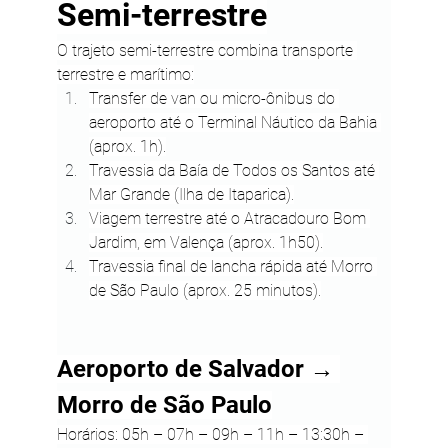
Semi-terrestre
O trajeto semi-terrestre combina transporte 
terrestre e marítimo:
Transfer de van ou micro-ônibus do 
aeroporto até o Terminal Náutico da Bahia 
(aprox. 1h).
Travessia da Baía de Todos os Santos até 
Mar Grande (Ilha de Itaparica).
Viagem terrestre até o Atracadouro Bom 
Jardim, em Valença (aprox. 1h50).
Travessia final de lancha rápida até Morro 
de São Paulo (aprox. 25 minutos).
Aeroporto de Salvador → 
Morro de São Paulo
Horários: 05h – 07h – 09h – 11h – 13:30h – 