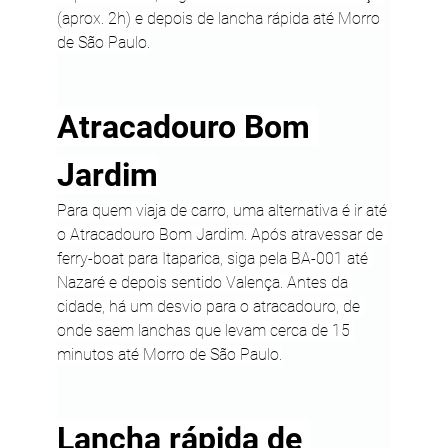
(aprox. 2h) e depois de lancha rápida até Morro 
de São Paulo.
Atracadouro Bom 
Jardim
Para quem viaja de carro, uma alternativa é ir até 
o Atracadouro Bom Jardim. Após atravessar de 
ferry-boat para Itaparica, siga pela BA-001 até 
Nazaré e depois sentido Valença. Antes da 
cidade, há um desvio para o atracadouro, de 
onde saem lanchas que levam cerca de 15 
minutos até Morro de São Paulo.
Lancha rápida de 