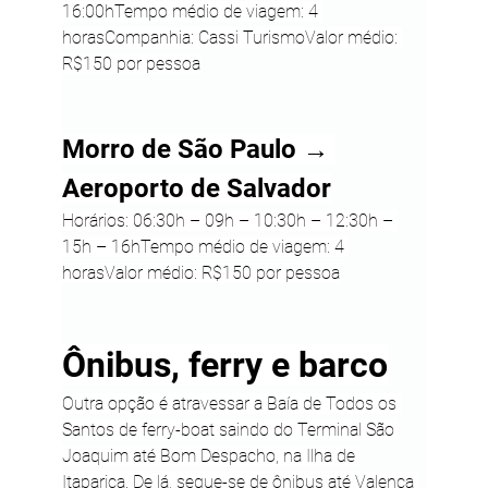
16:00hTempo médio de viagem: 4 
horasCompanhia: Cassi TurismoValor médio: 
R$150 por pessoa
Morro de São Paulo → 
Aeroporto de Salvador
Horários: 06:30h – 09h – 10:30h – 12:30h – 
15h – 16hTempo médio de viagem: 4 
horasValor médio: R$150 por pessoa
Ônibus, ferry e barco
Outra opção é atravessar a Baía de Todos os 
Santos de ferry-boat saindo do Terminal São 
Joaquim até Bom Despacho, na Ilha de 
Itaparica. De lá, segue-se de ônibus até Valença 