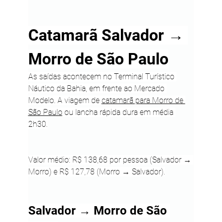
Catamarã Salvador → 
Morro de São Paulo
As saídas acontecem no Terminal Turístico 
Náutico da Bahia, em frente ao Mercado 
Modelo. A viagem de 
catamarã para Morro de 
São Paulo
 ou lancha rápida dura em média 
2h30.
Valor médio: R$ 138,68 por pessoa (Salvador → 
Morro) e R$ 127,78 (Morro → Salvador).
Salvador → Morro de São 