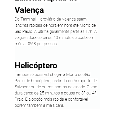
Valença
Do Terminal Hidroviário de Valença saem 
lanchas rápidas de hora em hora até Morro de 
São Paulo. A última geralmente parte às 17h. A 
viagem dura cerca de 40 minutos e custa em 
média R$63 por pessoa.
Helicóptero
Também é possível chegar a Morro de São 
Paulo de helicóptero, partindo do Aeroporto de 
Salvador ou de outros pontos da cidade. O voo 
dura cerca de 25 minutos e pousa na 3ª ou 4ª 
Praia. É a opção mais rápida e confortável, 
porém também a mais cara.