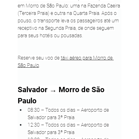
em Morro de São Paulo: uma na Fazenda Caeira 
(Terceira Praia) e outra na Quarta Praia. Após o 
pouso, o transporte leva os passageiros até um 
receptivo na Segunda Praia, de onde seguem 
para seus hotéis ou pousadas.
Reserve seu voo de 
táxi aéreo para Morro de 
São Paulo
.
Salvador → Morro de São 
Paulo
08:30 – Todos os dias – Aeroporto de 
Salvador para 3ª Praia
12:30 – Todos os dias – Aeroporto de 
Salvador para 3ª Praia