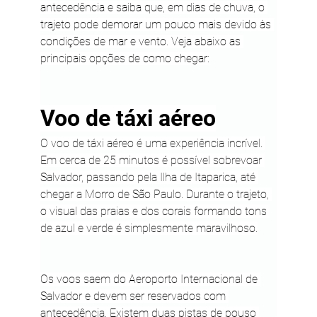
antecedência e saiba que, em dias de chuva, o 
trajeto pode demorar um pouco mais devido às 
condições de mar e vento. Veja abaixo as 
principais opções de como chegar:
Voo de táxi aéreo
O voo de táxi aéreo é uma experiência incrível. 
Em cerca de 25 minutos é possível sobrevoar 
Salvador, passando pela Ilha de Itaparica, até 
chegar a Morro de São Paulo. Durante o trajeto, 
o visual das praias e dos corais formando tons 
de azul e verde é simplesmente maravilhoso.
Os voos saem do Aeroporto Internacional de 
Salvador e devem ser reservados com 
antecedência. Existem duas pistas de pouso 